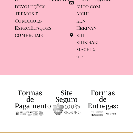
devoluções
shop.com
Termos e
Aichi
Condições
ken
Especificações
Hekinan
comerciais
shi
shikisaki
machi 2-
6-2
Formas
Site
Formas
de
Seguro
de
Pagamento:
Entregas: