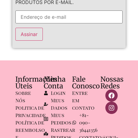
PRODUTOS POR E-MAIL.
Assinar
Informações
Minha
Fale
Nossas
Úteis
Conta
Conosco
Redes
Sobre
Login
Entre
Nós
Meus
em
Politica de
Dados
contato
Privacidade
Meus
+81-
Política de
Pedidos
090-
reembolso
Rastrear
36441356
e
Pedidos
contato@gigi-