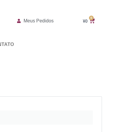
0
Meus Pedidos
¥
0
NTATO