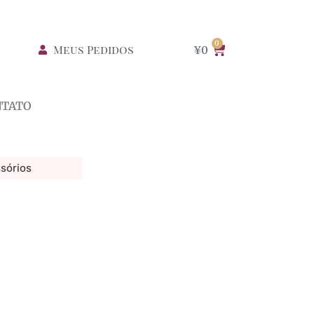
0
Meus Pedidos
¥
0
NTATO
sórios