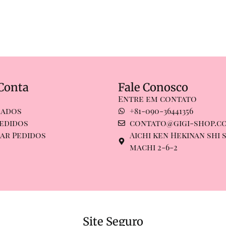
Conta
Fale Conosco
Entre em contato
Dados
+81-090-36441356
edidos
contato@gigi-shop.c
ar Pedidos
Aichi ken Hekinan shi s
machi 2-6-2
Site Seguro