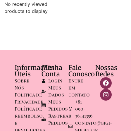
No recently viewed
products to display
Informações
Minha
Fale
Nossas
Úteis
Conta
Conosco
Redes
Sobre
Login
Entre
Nós
Meus
em
Politica de
Dados
contato
Privacidade
Meus
+81-
Política de
Pedidos
090-
reembolso
Rastrear
36441356
e
Pedidos
contato@gigi-
devoluções
shop.com