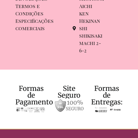
Termos e
Aichi
Condições
ken
Especificações
Hekinan
comerciais
shi
shikisaki
machi 2-
6-2
Formas
Site
Formas
de
Seguro
de
Pagamento:
Entregas: