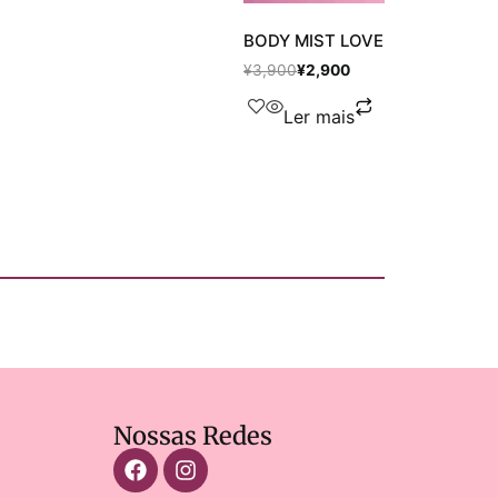
BODY MIST LOVE SHIMMER DREAM
¥
3,900
¥
2,900
Ler mais
Nossas Redes