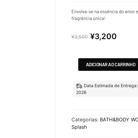
Envolva-se na essência do amor e
fragrância única!
¥
3,200
¥
3,500
ADICIONAR AO CARRINHO
Data Estimada de Entrega:
2026
Categorias:
BATH&BODY W
Splash