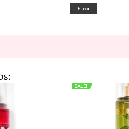
os:
SALE!