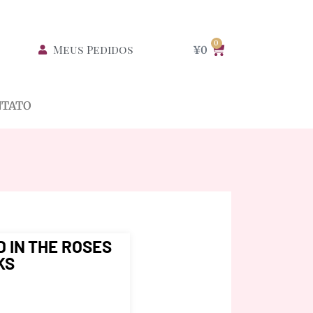
0
Meus Pedidos
¥
0
NTATO
 IN THE ROSES
KS