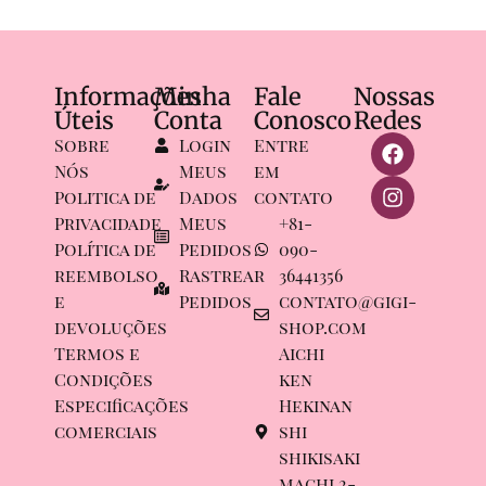
Informações
Minha
Fale
Nossas
Úteis
Conta
Conosco
Redes
Sobre
Login
Entre
Nós
Meus
em
Politica de
Dados
contato
Privacidade
Meus
+81-
Política de
Pedidos
090-
reembolso
Rastrear
36441356
e
Pedidos
contato@gigi-
devoluções
shop.com
Termos e
Aichi
Condições
ken
Especificações
Hekinan
comerciais
shi
shikisaki
machi 2-