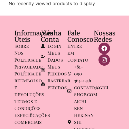
No recently viewed products to display
Informações
Minha
Fale
Nossas
Úteis
Conta
Conosco
Redes
Sobre
Login
Entre
Nós
Meus
em
Politica de
Dados
contato
Privacidade
Meus
+81-
Política de
Pedidos
090-
reembolso
Rastrear
36441356
e
Pedidos
contato@gigi-
devoluções
shop.com
Termos e
Aichi
Condições
ken
Especificações
Hekinan
comerciais
shi
shikisaki