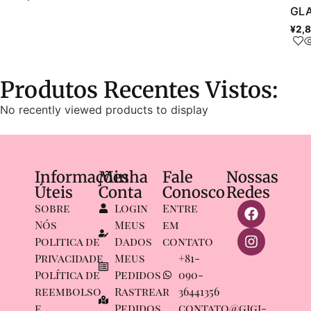
GL
¥
2,
Produtos Recentes Vistos:
No recently viewed products to display
Informações
Minha
Fale
Nossas
Úteis
Conta
Conosco
Redes
Sobre
Login
Entre
Nós
Meus
em
Politica de
Dados
contato
Privacidade
Meus
+81-
Política de
Pedidos
090-
reembolso
Rastrear
36441356
e
Pedidos
contato@gigi-