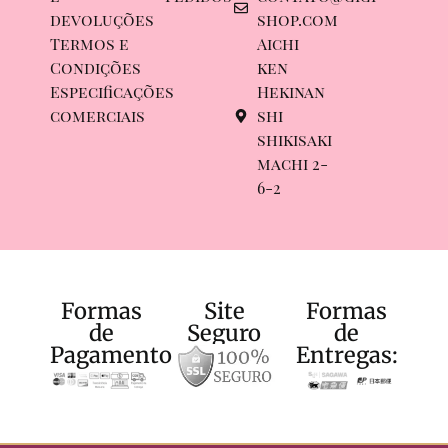
devoluções
shop.com
Termos e
Aichi
Condições
ken
Especificações
Hekinan
comerciais
shi
shikisaki
machi 2-
6-2
Formas
Site
Formas
de
Seguro
de
Pagamento:
Entregas: